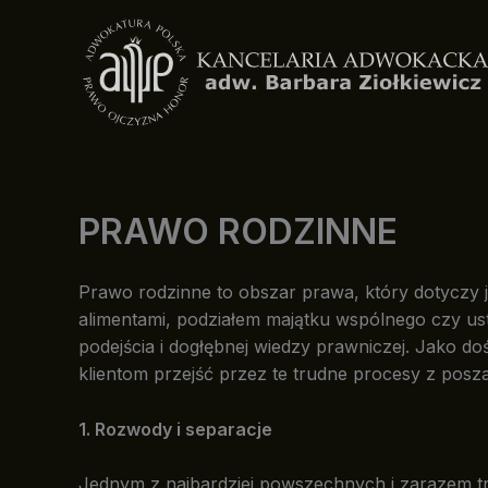
Przejdź
do
treści
PRAWO RODZINNE
Prawo rodzinne to obszar prawa, który dotyczy j
alimentami, podziałem majątku wspólnego czy us
podejścia i dogłębnej wiedzy prawniczej. Jako 
klientom przejść przez te trudne procesy z posza
1. Rozwody i separacje
Jednym z najbardziej powszechnych i zarazem 