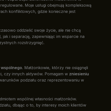
ć uregulowane. Moje usługi obejmują kompleksową
ch konfliktowych, gdzie konieczne jest
zasowo oddzielić swoje życie, ale nie chcą
ak i separację, zapewniając im wsparcie na
ystnych rozstrzygnięć.
u wspólnego
. Małżonkowie, którzy nie osiągnęli
ości, czy innych aktywów. Pomagam w
zniesieniu
u warunków podziału oraz reprezentowaniu w
zedmiotem wspólnej własności małżonków.
ału, dbając o to, by interesy moich klientów