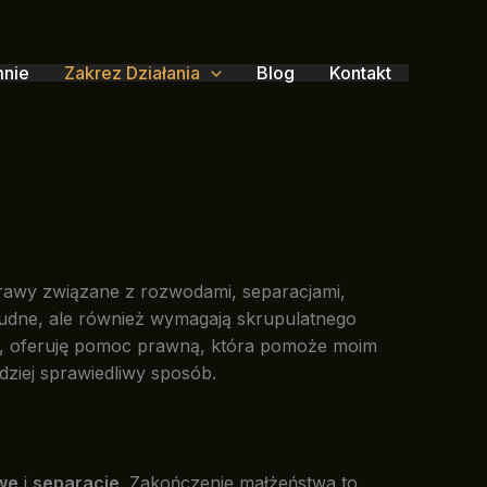
mnie
Zakrez Działania
Blog
Kontakt
Sprawy związane z rozwodami, separacjami,
rudne, ale również wymagają skrupulatnego
ym, oferuję pomoc prawną, która pomoże moim
dziej sprawiedliwy sposób.
we
i
separacje
. Zakończenie małżeństwa to