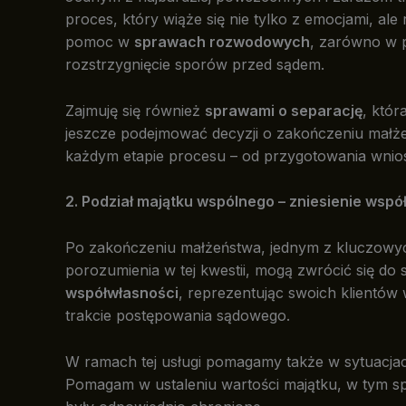
proces, który wiąże się nie tylko z emocjami, 
pomoc w
sprawach rozwodowych
, zarówno w p
rozstrzygnięcie sporów przed sądem.
Zajmuję się również
sprawami o separację
, któr
jeszcze podejmować decyzji o zakończeniu małż
każdym etapie procesu – od przygotowania wnios
2. Podział majątku wspólnego – zniesienie wspó
Po zakończeniu małżeństwa, jednym z kluczowych
porozumienia w tej kwestii, mogą zwrócić się d
współwłasności
, reprezentując swoich klientó
trakcie postępowania sądowego.
W ramach tej usługi pomagamy także w sytuacjach
Pomagam w ustaleniu wartości majątku, w tym sp