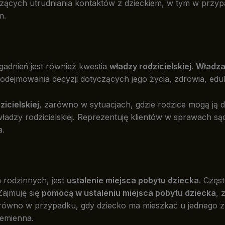
zących utrudniania kontaktów z dzieckiem, w tym w przypa
m.
adnień jest również kwestia
władzy rodzicielskiej
.
Władza
jmowania decyzji dotyczących jego życia, zdrowia, edukacj
zicielskiej
, zarówno w sytuacjach, gdzie rodzice mogą ją dz
adzy rodzicielskiej. Reprezentuję klientów w sprawach 
a.
 rodzinnych, jest
ustalenie miejsca pobytu dziecka
. Częs
Zajmuję się
pomocą w ustaleniu miejsca pobytu dziecka
, 
ówno w przypadku, gdy dziecko ma mieszkać u jednego z ro
zemienna.