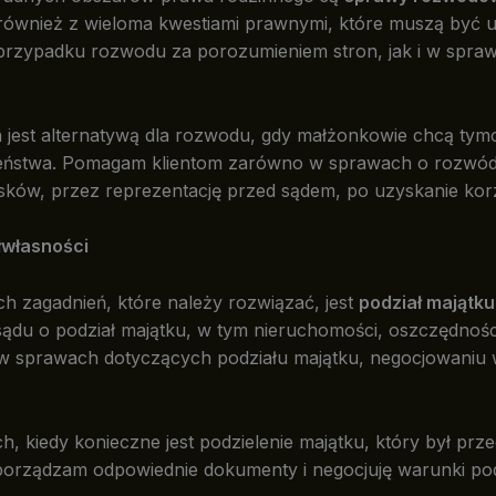
ale również z wieloma kwestiami prawnymi, które muszą by
rzypadku rozwodu za porozumieniem stron, jak i w sprawa
a jest alternatywą dla rozwodu, gdy małżonkowie chcą tymc
eństwa. Pomagam klientom zarówno w sprawach o rozwód, j
ków, przez reprezentację przed sądem, po uzyskanie korz
łwłasności
 zagadnień, które należy rozwiązać, jest
podział majątk
o sądu o podział majątku, w tym nieruchomości, oszczędn
w w sprawach dotyczących podziału majątku, negocjowani
, kiedy konieczne jest podzielenie majątku, który był pr
orządzam odpowiednie dokumenty i negocjuję warunki podzi