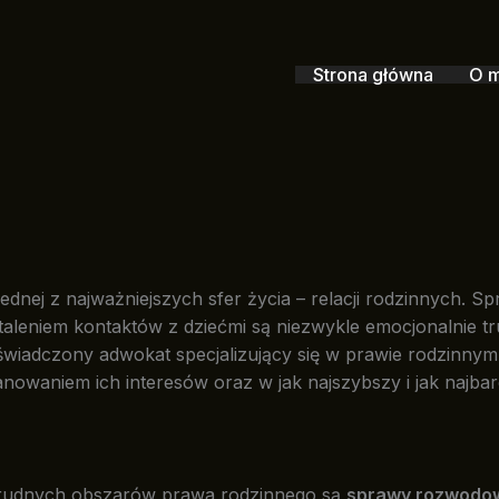
Strona główna
O 
ednej z najważniejszych sfer życia – relacji rodzinnych. 
taleniem kontaktów z dziećmi są niezwykle emocjonalnie t
doświadczony adwokat specjalizujący się w prawie rodzinn
nowaniem ich interesów oraz w jak najszybszy i jak najbar
trudnych obszarów prawa rodzinnego są
sprawy rozwodo